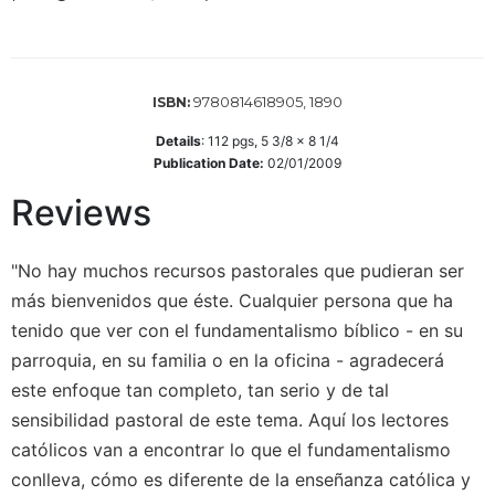
Wisdom
Commentary
Berit
Olam
9780814618905, 1890
ISBN:
Sacra
Details
:
112
pgs,
5 3/8 x 8 1/4
Pagina
Publication Date:
02/01/2009
New
Reviews
Collegeville
Bible
Commentary
"No hay muchos recursos pastorales que pudieran ser
Targums
más bienvenidos que éste. Cualquier persona que ha
tenido que ver con el fundamentalismo bíblico - en su
Theology
parroquia, en su familia o en la oficina - agradecerá
Ecclesiology
and
este enfoque tan completo, tan serio y de tal
Ecumenism
sensibilidad pastoral de este tema. Aquí los lectores
Church
católicos van a encontrar lo que el fundamentalismo
and
conlleva, cómo es diferente de la enseñanza católica y
Culture