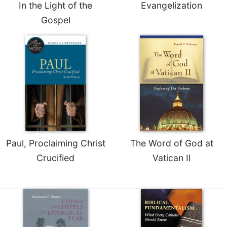
of
In the Light of the
Evangelization
the
Gospel
Hours
Spirituality
Biography/Hagiography
Daily
Reflections
Spiritual
Direction/Counseling
Give
Us
Paul, Proclaiming Christ
The Word of God at
This
Day
Crucified
Vatican II
Monasticism
Benedictine
Spirituality
Cistercian