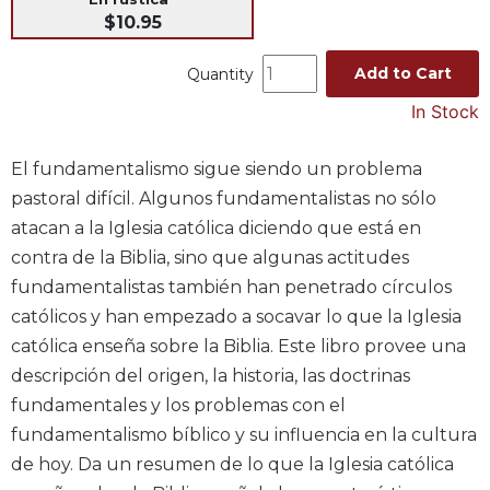
$10.95
Music
Liturgical
Add to Cart
Quantity
Studies
In Stock
Liturgical
Theology
El fundamentalismo sigue siendo un problema
The
pastoral difícil. Algunos fundamentalistas no sólo
Liturgy
atacan a la Iglesia católica diciendo que está en
of
contra de la Biblia, sino que algunas actitudes
the
Church
fundamentalistas también han penetrado círculos
Liturgy
católicos y han empezado a socavar lo que la Iglesia
and
católica enseña sobre la Biblia. Este libro provee una
Sacraments
descripción del origen, la historia, las doctrinas
Liturgy
fundamentales y los problemas con el
in
fundamentalismo bíblico y su influencia en la cultura
History
de hoy. Da un resumen de lo que la Iglesia católica
Scripture