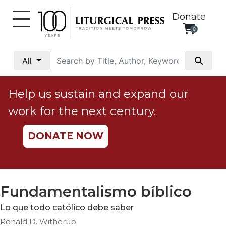
Donate
0
My
Account
All
Social
Justice
Help us sustain and expand our
Catholic
work for the next century.
Social
Teaching
DONATE NOW
Faith
and
Justice
Ecology
Fundamentalismo bíblico
Ethics
Lo que todo católico debe saber
Parish
Ronald D. Witherup