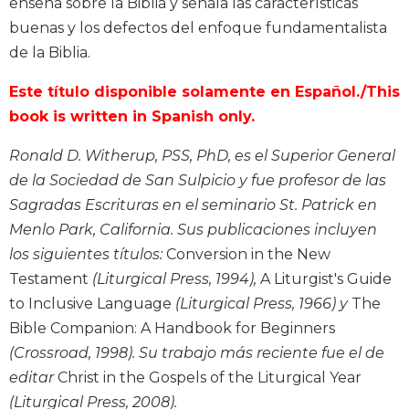
enseña sobre la Biblia y señala las características
Biblical
buenas y los defectos del enfoque fundamentalista
Spirituality
de la Biblia.
Old
Testament
Este título disponible solamente en Español./This
Scholarship
book is written in Spanish only.
New
Testament
Ronald D. Witherup, PSS, PhD, es el Superior General
Scholarship
de la Sociedad de San Sulpicio y fue profesor de las
Little
Sagradas Escrituras en el seminario St. Patrick en
Rock
Menlo Park, California. Sus publicaciones incluyen
Scripture
los siguientes títulos:
Conversion in the New
Study
Testament
(Liturgical Press, 1994),
A Liturgist's Guide
The
to Inclusive Language
(Liturgical Press, 1966) y
The
Saint
John's
Bible Companion: A Handbook for Beginners
Bible
(Crossroad, 1998). Su trabajo más reciente fue el de
Bible
editar
Christ in the Gospels of the Liturgical Year
Commentaries
(Liturgical Press, 2008).