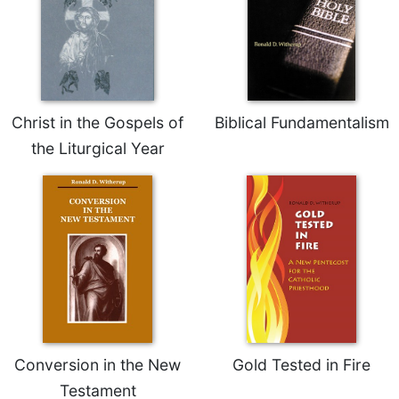
Rule
of
Saint
Benedict
and
Other
Rules
Christ in the Gospels of
Biblical Fundamentalism
Lectio
the Liturgical Year
Divina
Monastic
Studies
Monastic
Interreligious
Dialogue
Oblates
Monasticism
in
Conversion in the New
Gold Tested in Fire
History
Testament
Thomas