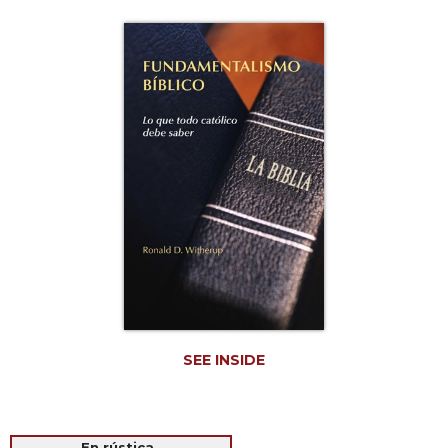
Life
Parish
Ministries
Liturgical
Ministries
Preaching
and
Presiding
Parish
Leadership
Seasonal
Resources
Worship
Resources
SEE INSIDE
Sacramental
Preparation
Ritual
Books
En rústica