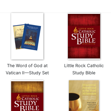
Merton
Religious
Life/Discipleship
Periodicals
Give
Us
This
Day
Worship
The
The Word of God at
Little Rock Catholic
Bible
Vatican II—Study Set
Study Bible
Today
Cistercian
Studies
Quarterly
Loose-
Leaf
Lectionary