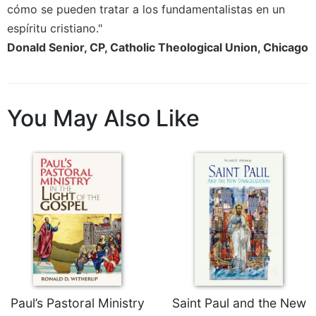
cómo se pueden tratar a los fundamentalistas en un
Sacramental
espíritu cristiano."
Theology
Donald Senior, CP, Catholic Theological Union, Chicago
Systematic
Theology
Theology
in
You May Also Like
History
Aesthetics
and
the
Arts
Prayer
&
Spirituality
Prayer
Paul’s Pastoral Ministry
Saint Paul and the New
Liturgy